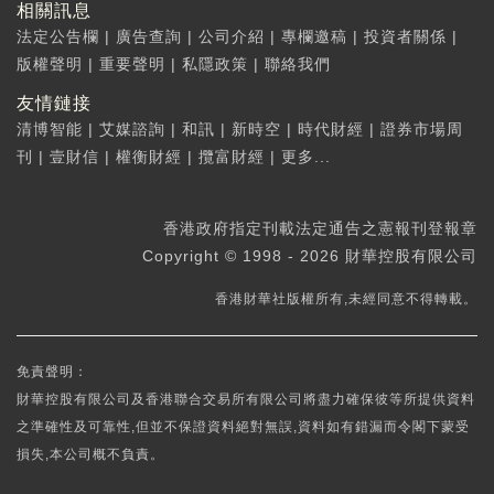
相關訊息
法定公告欄
|
廣告查詢
|
公司介紹
|
專欄邀稿
|
投資者關係
|
版權聲明
|
重要聲明
|
私隱政策
|
聯絡我們
友情鏈接
清博智能
|
艾媒諮詢
|
和訊
|
新時空
|
時代財經
|
證券市場周
刊
|
壹財信
|
權衡財經
|
攬富財經
|
更多...
香港政府指定刊載法定通告之憲報刊登報章
Copyright © 1998 - 2026 財華控股有限公司
香港財華社版權所有,未經同意不得轉載。
免責聲明：
財華控股有限公司及香港聯合交易所有限公司將盡力確保彼等所提供資料
之準確性及可靠性,但並不保證資料絕對無誤,資料如有錯漏而令閣下蒙受
損失,本公司概不負責。