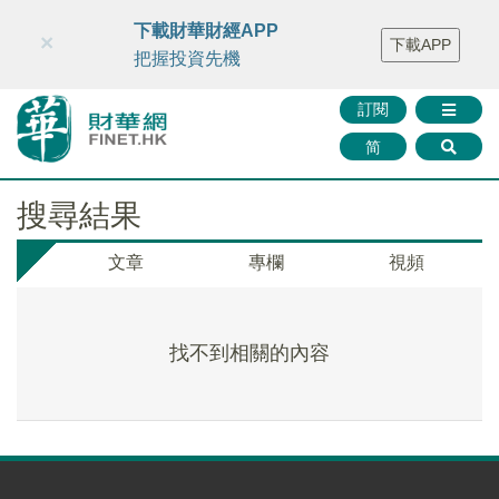
財華智庫網
FINTV
FINMETA
財華證券
媒體矩陣
下載財華財經APP
×
下載APP
智庫沙龍
聯絡我們
把握投資先機
訂閱
简
搜尋結果
文章
專欄
視頻
找不到相關的內容