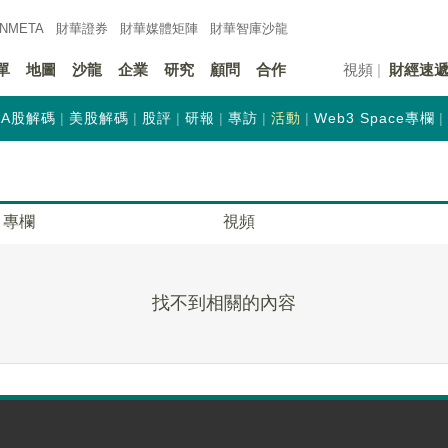
INMETA
財華證券
財華
媒體矩陣
財華
智庫沙龍
單
地圖
沙龍
企業
研究
顧問
合作
視頻
財經速
A股解碼
美股解碼
股評
研報
專訪
活動
Web3 Space專欄
專欄
視頻
找不到相關的內容