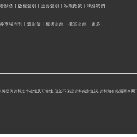
者關係
|
版權聲明
|
重要聲明
|
私隱政策
|
聯絡我們
券市場周刊
|
壹財信
|
權衡財經
|
攬富財經
|
更多...
所提供資料之準確性及可靠性,但並不保證資料絕對無誤,資料如有錯漏而令閣