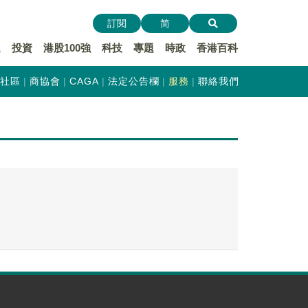
訂閱
简
遞
投資
港股100強
科技
專題
時政
香港百科
社區
商協會
CAGA
法定公告欄
服務
聯絡我們