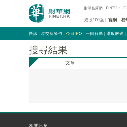
財華智庫網
FINTV
F
港股100強
官網
榜
快訊
港交所發佈
今日IPO
一圖解碼
港股解碼
搜尋結果
文章
相關訊息