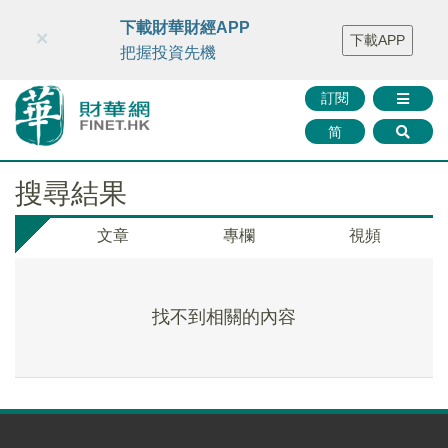
財華智庫網
FINTV
FINMETA
財華證券
媒體矩陣
下載財華財經APP
×
下載APP
智庫沙龍
聯絡我們
把握投資先機
訂閱
简
搜尋結果
文章
專欄
視頻
找不到相關的內容