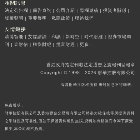
相關訊息
法定公告欄
|
廣告查詢
|
公司介紹
|
專欄邀稿
|
投資者關係
|
版權聲明
|
重要聲明
|
私隱政策
|
聯絡我們
友情鏈接
清博智能
|
艾媒諮詢
|
和訊
|
新時空
|
時代財經
|
證券市場周
刊
|
壹財信
|
權衡財經
|
攬富財經
|
更多...
香港政府指定刊載法定通告之憲報刊登報章
Copyright © 1998 - 2026 財華控股有限公司
香港財華社版權所有,未經同意不得轉載。
免責聲明：
財華控股有限公司及香港聯合交易所有限公司將盡力確保彼等所提供資料
之準確性及可靠性,但並不保證資料絕對無誤,資料如有錯漏而令閣下蒙受
損失,本公司概不負責。