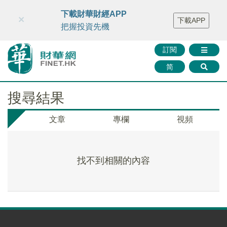
財華智庫網
FINTV
FINMETA
財華證券
媒體矩陣
下載財華財經APP
×
下載APP
智庫沙龍
聯絡我們
把握投資先機
訂閱
简
搜尋結果
文章
專欄
視頻
找不到相關的內容