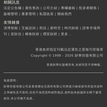
相關訊息
法定公告欄
|
廣告查詢
|
公司介紹
|
專欄邀稿
|
投資者關係
|
版權聲明
|
重要聲明
|
私隱政策
|
聯絡我們
友情鏈接
清博智能
|
艾媒諮詢
|
和訊
|
新時空
|
時代財經
|
證券市場周
刊
|
壹財信
|
權衡財經
|
攬富財經
|
更多...
香港政府指定刊載法定通告之憲報刊登報章
Copyright © 1998 - 2026 財華控股有限公司
香港財華社版權所有,未經同意不得轉載。
免責聲明：
財華控股有限公司及香港聯合交易所有限公司將盡力確保彼等所提供資料
之準確性及可靠性,但並不保證資料絕對無誤,資料如有錯漏而令閣下蒙受
損失,本公司概不負責。