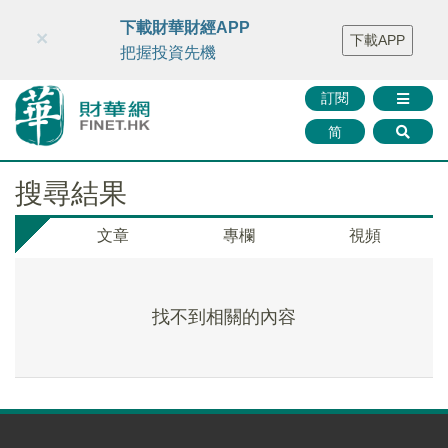
財華智庫網
FINTV
FINMETA
財華證券
媒體矩陣
下載財華財經APP
×
下載APP
智庫沙龍
聯絡我們
把握投資先機
訂閱
简
搜尋結果
文章
專欄
視頻
找不到相關的內容