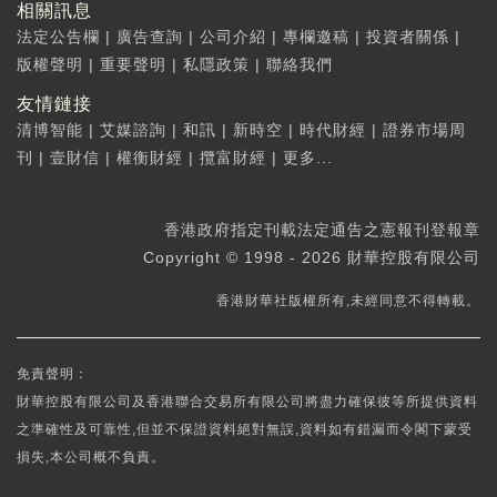
相關訊息
法定公告欄
|
廣告查詢
|
公司介紹
|
專欄邀稿
|
投資者關係
|
版權聲明
|
重要聲明
|
私隱政策
|
聯絡我們
友情鏈接
清博智能
|
艾媒諮詢
|
和訊
|
新時空
|
時代財經
|
證券市場周
刊
|
壹財信
|
權衡財經
|
攬富財經
|
更多...
香港政府指定刊載法定通告之憲報刊登報章
Copyright © 1998 - 2026 財華控股有限公司
香港財華社版權所有,未經同意不得轉載。
免責聲明：
財華控股有限公司及香港聯合交易所有限公司將盡力確保彼等所提供資料
之準確性及可靠性,但並不保證資料絕對無誤,資料如有錯漏而令閣下蒙受
損失,本公司概不負責。