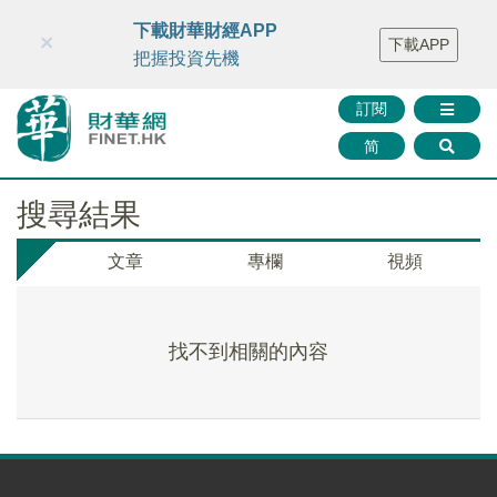
財華智庫網
FINTV
FINMETA
財華證券
媒體矩陣
下載財華財經APP
×
下載APP
智庫沙龍
聯絡我們
把握投資先機
訂閱
简
搜尋結果
文章
專欄
視頻
找不到相關的內容