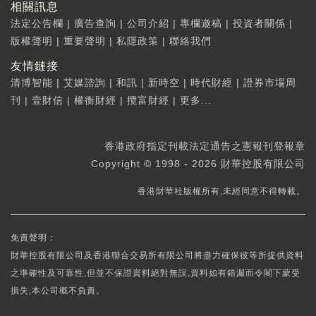
相關訊息
法定公告欄
|
廣告查詢
|
公司介紹
|
專欄邀稿
|
投資者關係
|
版權聲明
|
重要聲明
|
私隱政策
|
聯絡我們
友情鏈接
清博智能
|
艾媒諮詢
|
和訊
|
新時空
|
時代財經
|
證券市場周
刊
|
壹財信
|
權衡財經
|
攬富財經
|
更多...
香港政府指定刊載法定通告之憲報刊登報章
Copyright © 1998 - 2026 財華控股有限公司
香港財華社版權所有,未經同意不得轉載。
免責聲明：
財華控股有限公司及香港聯合交易所有限公司將盡力確保彼等所提供資料
之準確性及可靠性,但並不保證資料絕對無誤,資料如有錯漏而令閣下蒙受
損失,本公司概不負責。