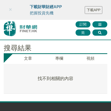
財華智庫網
FINTV
FINMETA
財華證券
媒體矩陣
下載財華財經APP
×
下載APP
智庫沙龍
聯絡我們
把握投資先機
訂閱
简
搜尋結果
文章
專欄
視頻
找不到相關的內容