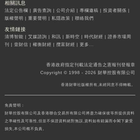
相關訊息
法定公告欄
|
廣告查詢
|
公司介紹
|
專欄邀稿
|
投資者關係
|
版權聲明
|
重要聲明
|
私隱政策
|
聯絡我們
友情鏈接
清博智能
|
艾媒諮詢
|
和訊
|
新時空
|
時代財經
|
證券市場周
刊
|
壹財信
|
權衡財經
|
攬富財經
|
更多...
香港政府指定刊載法定通告之憲報刊登報章
Copyright © 1998 - 2026 財華控股有限公司
香港財華社版權所有,未經同意不得轉載。
免責聲明：
財華控股有限公司及香港聯合交易所有限公司將盡力確保彼等所提供資料
之準確性及可靠性,但並不保證資料絕對無誤,資料如有錯漏而令閣下蒙受
損失,本公司概不負責。