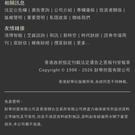
相關訊息
法定公告欄
|
廣告查詢
|
公司介紹
|
專欄邀稿
|
投資者關係
|
版權聲明
|
重要聲明
|
私隱政策
|
聯絡我們
友情鏈接
清博智能
|
艾媒諮詢
|
和訊
|
新時空
|
時代財經
|
證券市場周
刊
|
壹財信
|
權衡財經
|
攬富財經
|
更多...
香港政府指定刊載法定通告之憲報刊登報章
Copyright © 1998 - 2026 財華控股有限公司
香港財華社版權所有,未經同意不得轉載。
免責聲明：
財華控股有限公司及香港聯合交易所有限公司將盡力確保彼等所提供資料
之準確性及可靠性,但並不保證資料絕對無誤,資料如有錯漏而令閣下蒙受
損失,本公司概不負責。