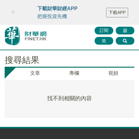
財華智庫網
FINTV
FINMETA
財華證券
媒體矩陣
下載財華財經APP
×
下載APP
智庫沙龍
聯絡我們
把握投資先機
訂閱
简
搜尋結果
文章
專欄
視頻
找不到相關的內容