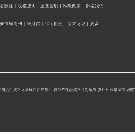
者關係
|
版權聲明
|
重要聲明
|
私隱政策
|
聯絡我們
券市場周刊
|
壹財信
|
權衡財經
|
攬富財經
|
更多...
所提供資料之準確性及可靠性,但並不保證資料絕對無誤,資料如有錯漏而令閣