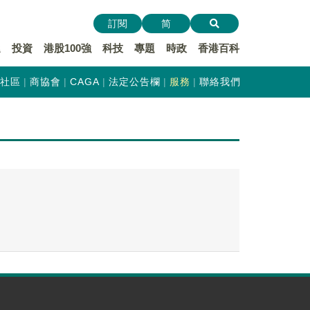
訂閱
简
遞
投資
港股100強
科技
專題
時政
香港百科
社區
商協會
CAGA
法定公告欄
服務
聯絡我們