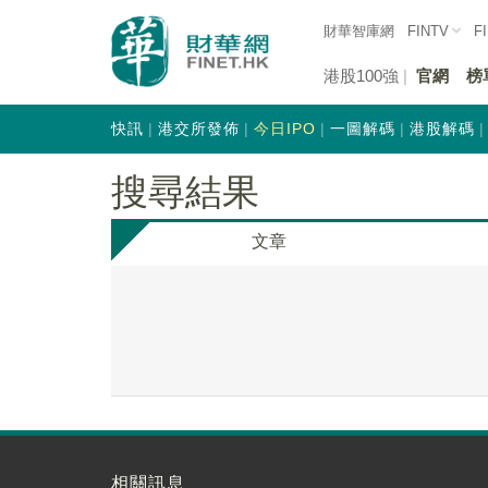
財華智庫網
FINTV
F
港股100強
官網
榜
快訊
港交所發佈
今日IPO
一圖解碼
港股解碼
搜尋結果
文章
相關訊息