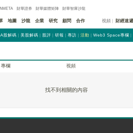
INMETA
財華證券
財華
媒體矩陣
財華
智庫沙龍
單
地圖
沙龍
企業
研究
顧問
合作
視頻
財經速
A股解碼
美股解碼
股評
研報
專訪
活動
Web3 Space專欄
專欄
視頻
找不到相關的內容