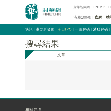
財華智庫網
FINTV
F
港股100強
官網
榜
快訊
港交所發佈
今日IPO
一圖解碼
港股解碼
搜尋結果
文章
相關訊息