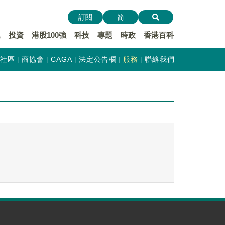
訂閱
简
遞
投資
港股100強
科技
專題
時政
香港百科
社區
商協會
CAGA
法定公告欄
服務
聯絡我們