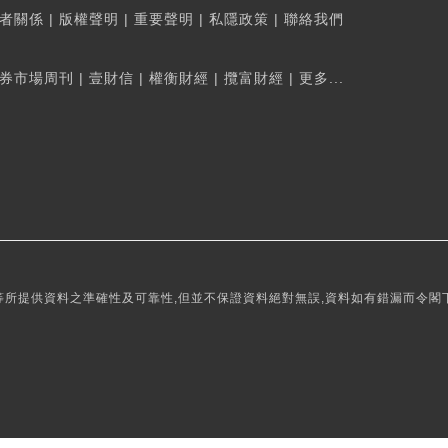
者關係
|
版權聲明
|
重要聲明
|
私隱政策
|
聯絡我們
券市場周刊
|
壹財信
|
權衡財經
|
攬富財經
|
更多...
所提供資料之準確性及可靠性,但並不保證資料絕對無誤,資料如有錯漏而令閣