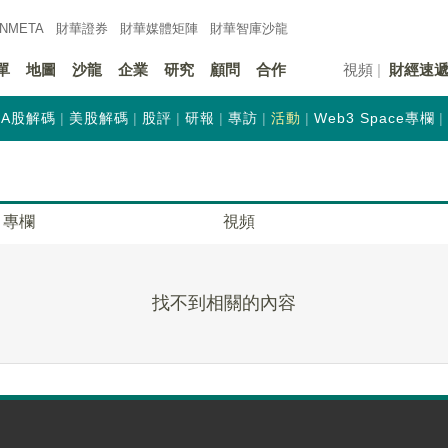
INMETA
財華證券
財華
媒體矩陣
財華
智庫沙龍
單
地圖
沙龍
企業
研究
顧問
合作
視頻
財經速
A股解碼
美股解碼
股評
研報
專訪
活動
Web3 Space專欄
專欄
視頻
找不到相關的內容