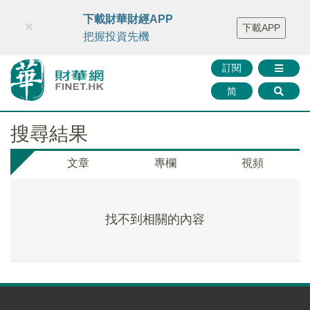
財華智庫網
FINTV
FINMETA
財華證券
媒體矩陣
下載財華財經APP
×
下載APP
智庫沙龍
聯絡我們
把握投資先機
訂閱
简
搜尋結果
文章
專欄
視頻
找不到相關的內容