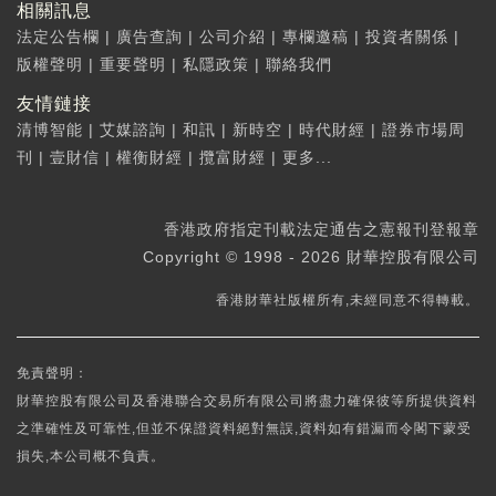
相關訊息
法定公告欄
|
廣告查詢
|
公司介紹
|
專欄邀稿
|
投資者關係
|
版權聲明
|
重要聲明
|
私隱政策
|
聯絡我們
友情鏈接
清博智能
|
艾媒諮詢
|
和訊
|
新時空
|
時代財經
|
證券市場周
刊
|
壹財信
|
權衡財經
|
攬富財經
|
更多...
香港政府指定刊載法定通告之憲報刊登報章
Copyright © 1998 - 2026 財華控股有限公司
香港財華社版權所有,未經同意不得轉載。
免責聲明：
財華控股有限公司及香港聯合交易所有限公司將盡力確保彼等所提供資料
之準確性及可靠性,但並不保證資料絕對無誤,資料如有錯漏而令閣下蒙受
損失,本公司概不負責。