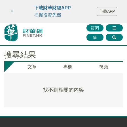
財華智庫網
FINTV
FINMETA
財華證券
媒體矩陣
下載財華財經APP
×
下載APP
智庫沙龍
聯絡我們
把握投資先機
訂閱
简
搜尋結果
文章
專欄
視頻
找不到相關的內容