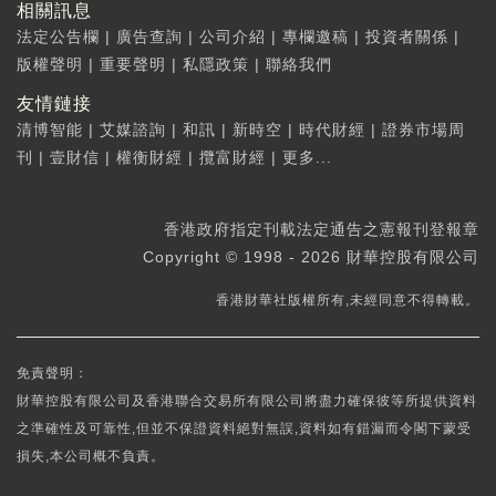
相關訊息
法定公告欄
|
廣告查詢
|
公司介紹
|
專欄邀稿
|
投資者關係
|
版權聲明
|
重要聲明
|
私隱政策
|
聯絡我們
友情鏈接
清博智能
|
艾媒諮詢
|
和訊
|
新時空
|
時代財經
|
證券市場周
刊
|
壹財信
|
權衡財經
|
攬富財經
|
更多...
香港政府指定刊載法定通告之憲報刊登報章
Copyright © 1998 - 2026 財華控股有限公司
香港財華社版權所有,未經同意不得轉載。
免責聲明：
財華控股有限公司及香港聯合交易所有限公司將盡力確保彼等所提供資料
之準確性及可靠性,但並不保證資料絕對無誤,資料如有錯漏而令閣下蒙受
損失,本公司概不負責。