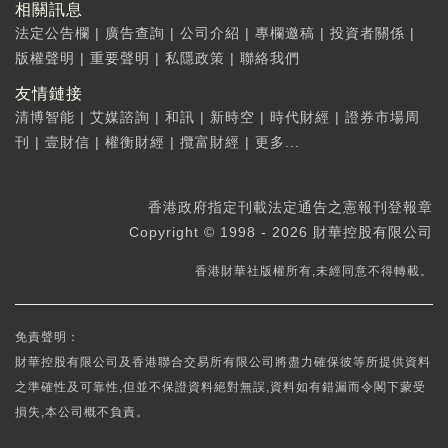
相關訊息
法定公告欄
|
廣告查詢
|
公司介紹
|
專欄邀稿
|
投資者關係
|
版權聲明
|
重要聲明
|
私隱政策
|
聯絡我們
友情鏈接
清博智能
|
艾媒諮詢
|
和訊
|
新時空
|
時代財經
|
證券市場周
刊
|
壹財信
|
權衡財經
|
攬富財經
|
更多...
香港政府指定刊載法定通告之憲報刊登報章
Copyright © 1998 - 2026 財華控股有限公司
香港財華社版權所有,未經同意不得轉載。
免責聲明：
財華控股有限公司及香港聯合交易所有限公司將盡力確保彼等所提供資料
之準確性及可靠性,但並不保證資料絕對無誤,資料如有錯漏而令閣下蒙受
損失,本公司概不負責。