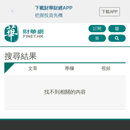
財華智庫網
FINTV
FINMETA
財華證券
媒體矩陣
下載財華財經APP
×
下載APP
智庫沙龍
聯絡我們
把握投資先機
訂閱
简
搜尋結果
文章
專欄
視頻
找不到相關的內容