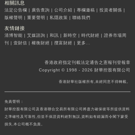
相關訊息
法定公告欄
|
廣告查詢
|
公司介紹
|
專欄邀稿
|
投資者關係
|
版權聲明
|
重要聲明
|
私隱政策
|
聯絡我們
友情鏈接
清博智能
|
艾媒諮詢
|
和訊
|
新時空
|
時代財經
|
證券市場周
刊
|
壹財信
|
權衡財經
|
攬富財經
|
更多...
香港政府指定刊載法定通告之憲報刊登報章
Copyright © 1998 - 2026 財華控股有限公司
香港財華社版權所有,未經同意不得轉載。
免責聲明：
財華控股有限公司及香港聯合交易所有限公司將盡力確保彼等所提供資料
之準確性及可靠性,但並不保證資料絕對無誤,資料如有錯漏而令閣下蒙受
損失,本公司概不負責。