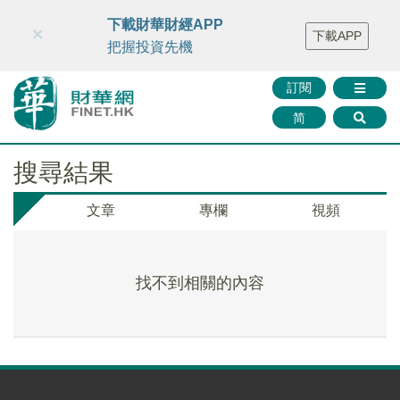
財華智庫網
FINTV
FINMETA
財華證券
媒體矩陣
下載財華財經APP
×
下載APP
智庫沙龍
聯絡我們
把握投資先機
訂閱
简
搜尋結果
文章
專欄
視頻
找不到相關的內容