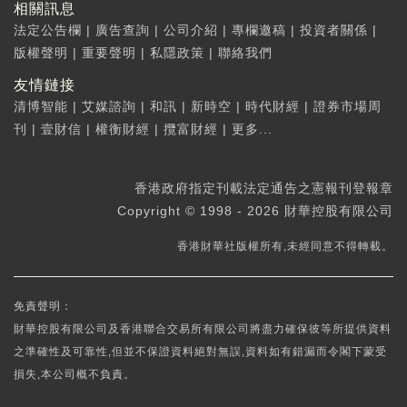
相關訊息
法定公告欄
|
廣告查詢
|
公司介紹
|
專欄邀稿
|
投資者關係
|
版權聲明
|
重要聲明
|
私隱政策
|
聯絡我們
友情鏈接
清博智能
|
艾媒諮詢
|
和訊
|
新時空
|
時代財經
|
證券市場周
刊
|
壹財信
|
權衡財經
|
攬富財經
|
更多...
香港政府指定刊載法定通告之憲報刊登報章
Copyright © 1998 - 2026 財華控股有限公司
香港財華社版權所有,未經同意不得轉載。
免責聲明：
財華控股有限公司及香港聯合交易所有限公司將盡力確保彼等所提供資料
之準確性及可靠性,但並不保證資料絕對無誤,資料如有錯漏而令閣下蒙受
損失,本公司概不負責。