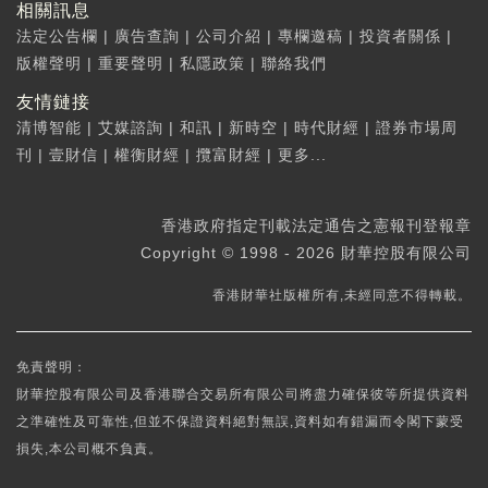
相關訊息
法定公告欄
|
廣告查詢
|
公司介紹
|
專欄邀稿
|
投資者關係
|
版權聲明
|
重要聲明
|
私隱政策
|
聯絡我們
友情鏈接
清博智能
|
艾媒諮詢
|
和訊
|
新時空
|
時代財經
|
證券市場周
刊
|
壹財信
|
權衡財經
|
攬富財經
|
更多...
香港政府指定刊載法定通告之憲報刊登報章
Copyright © 1998 - 2026 財華控股有限公司
香港財華社版權所有,未經同意不得轉載。
免責聲明：
財華控股有限公司及香港聯合交易所有限公司將盡力確保彼等所提供資料
之準確性及可靠性,但並不保證資料絕對無誤,資料如有錯漏而令閣下蒙受
損失,本公司概不負責。