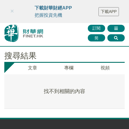
財華智庫網
FINTV
FINMETA
財華證券
媒體矩陣
下載財華財經APP
×
下載APP
智庫沙龍
聯絡我們
把握投資先機
訂閱
简
搜尋結果
文章
專欄
視頻
找不到相關的內容