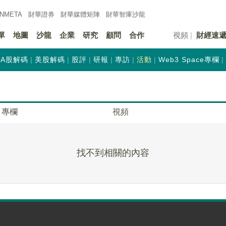
INMETA
財華證券
財華
媒體矩陣
財華
智庫沙龍
單
地圖
沙龍
企業
研究
顧問
合作
視頻
財經速
A股解碼
美股解碼
股評
研報
專訪
活動
Web3 Space專欄
專欄
視頻
找不到相關的內容