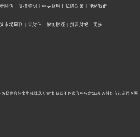
者關係
|
版權聲明
|
重要聲明
|
私隱政策
|
聯絡我們
券市場周刊
|
壹財信
|
權衡財經
|
攬富財經
|
更多...
所提供資料之準確性及可靠性,但並不保證資料絕對無誤,資料如有錯漏而令閣