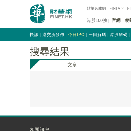
財華智庫網
FINTV
F
港股100強
官網
榜
快訊
港交所發佈
今日IPO
一圖解碼
港股解碼
搜尋結果
文章
相關訊息