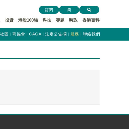
訂閱
简
遞
投資
港股100強
科技
專題
時政
香港百科
社區
商協會
CAGA
法定公告欄
服務
聯絡我們