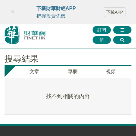
財華智庫網
FINTV
FINMETA
財華證券
媒體矩陣
下載財華財經APP
×
下載APP
智庫沙龍
聯絡我們
把握投資先機
訂閱
简
搜尋結果
文章
專欄
視頻
找不到相關的內容