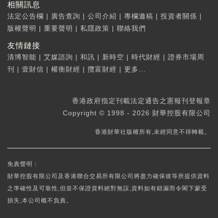
相關訊息
法定公告欄
|
廣告查詢
|
公司介紹
|
專欄邀稿
|
投資者關係
|
版權聲明
|
重要聲明
|
私隱政策
|
聯絡我們
友情鏈接
清博智能
|
艾媒諮詢
|
和訊
|
新時空
|
時代財經
|
證券市場周
刊
|
壹財信
|
權衡財經
|
攬富財經
|
更多...
香港政府指定刊載法定通告之憲報刊登報章
Copyright © 1998 - 2026 財華控股有限公司
香港財華社版權所有,未經同意不得轉載。
免責聲明：
財華控股有限公司及香港聯合交易所有限公司將盡力確保彼等所提供資料
之準確性及可靠性,但並不保證資料絕對無誤,資料如有錯漏而令閣下蒙受
損失,本公司概不負責。