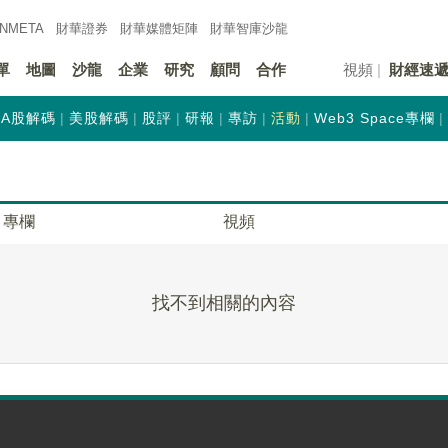
INMETA
財華證券
財華
媒體矩陣
財華
智庫沙龍
單
地圖
沙龍
企業
研究
顧問
合作
視頻
財經速
A股解碼
美股解碼
股評
研報
專訪
活動
Web3 Space專欄
專欄
視頻
找不到相關的內容