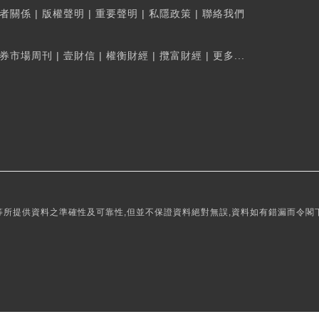
者關係
|
版權聲明
|
重要聲明
|
私隱政策
|
聯絡我們
券市場周刊
|
壹財信
|
權衡財經
|
攬富財經
|
更多...
所提供資料之準確性及可靠性,但並不保證資料絕對無誤,資料如有錯漏而令閣