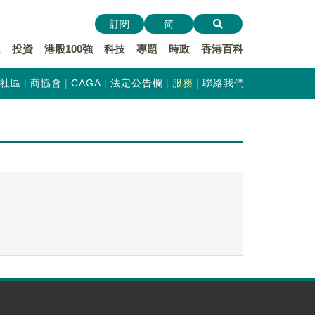
訂閱
简
遞
投資
港股100強
科技
專題
時政
香港百科
社區
商協會
CAGA
法定公告欄
服務
聯絡我們