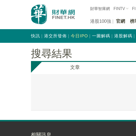
財華智庫網
FINTV
F
港股100強
官網
榜
快訊
港交所發佈
今日IPO
一圖解碼
港股解碼
搜尋結果
文章
相關訊息