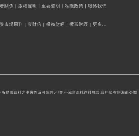
者關係
|
版權聲明
|
重要聲明
|
私隱政策
|
聯絡我們
券市場周刊
|
壹財信
|
權衡財經
|
攬富財經
|
更多...
所提供資料之準確性及可靠性,但並不保證資料絕對無誤,資料如有錯漏而令閣