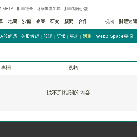
INMETA
財華證券
財華
媒體矩陣
財華
智庫沙龍
單
地圖
沙龍
企業
研究
顧問
合作
視頻
財經速
A股解碼
美股解碼
股評
研報
專訪
活動
Web3 Space專欄
專欄
視頻
找不到相關的內容