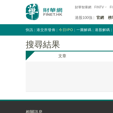
財華智庫網
FINTV
F
港股100強
官網
榜
快訊
港交所發佈
今日IPO
一圖解碼
港股解碼
搜尋結果
文章
相關訊息