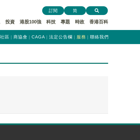
訂閱
简
遞
投資
港股100強
科技
專題
時政
香港百科
社區
商協會
CAGA
法定公告欄
服務
聯絡我們