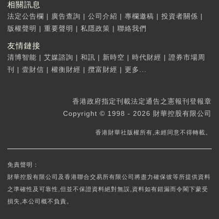
相關訊息
法定公告欄
|
廣告查詢
|
公司介紹
|
專欄邀稿
|
投資者關係
|
版權聲明
|
重要聲明
|
私隱政策
|
聯絡我們
友情鏈接
清博智能
|
艾媒諮詢
|
和訊
|
新時空
|
時代財經
|
證券市場周
刊
|
壹財信
|
權衡財經
|
攬富財經
|
更多...
香港政府指定刊載法定通告之憲報刊登報章
Copyright © 1998 - 2026 財華控股有限公司
香港財華社版權所有,未經同意不得轉載。
免責聲明：
財華控股有限公司及香港聯合交易所有限公司將盡力確保彼等所提供資料
之準確性及可靠性,但並不保證資料絕對無誤,資料如有錯漏而令閣下蒙受
損失,本公司概不負責。