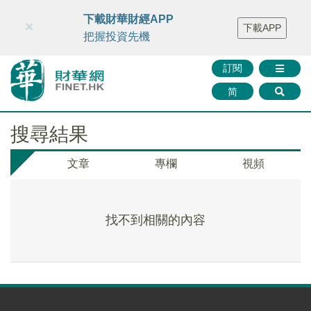
財華智庫網
FINTV
FINMETA
財華證券
媒體矩陣
下載財華財經APP
×
下載APP
智庫沙龍
聯絡我們
把握投資先機
訂閱
简
搜尋結果
文章
專欄
視頻
找不到相關的內容