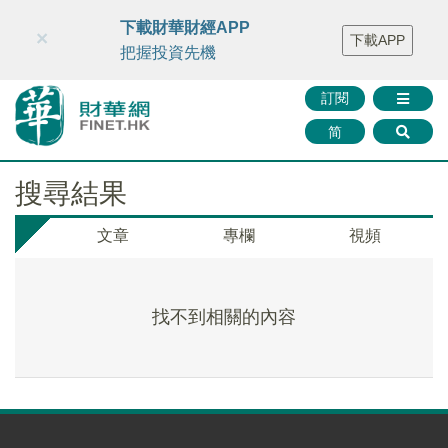
財華智庫網
FINTV
FINMETA
財華證券
媒體矩陣
下載財華財經APP
×
下載APP
智庫沙龍
聯絡我們
把握投資先機
訂閱
简
搜尋結果
文章
專欄
視頻
找不到相關的內容