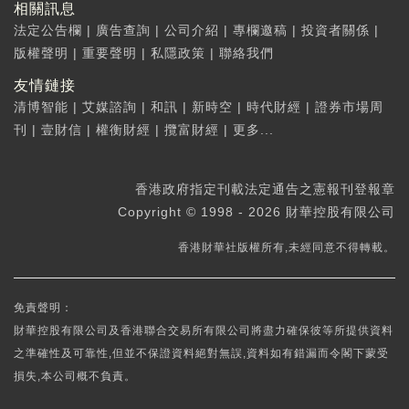
相關訊息
法定公告欄
|
廣告查詢
|
公司介紹
|
專欄邀稿
|
投資者關係
|
版權聲明
|
重要聲明
|
私隱政策
|
聯絡我們
友情鏈接
清博智能
|
艾媒諮詢
|
和訊
|
新時空
|
時代財經
|
證券市場周
刊
|
壹財信
|
權衡財經
|
攬富財經
|
更多...
香港政府指定刊載法定通告之憲報刊登報章
Copyright © 1998 - 2026 財華控股有限公司
香港財華社版權所有,未經同意不得轉載。
免責聲明：
財華控股有限公司及香港聯合交易所有限公司將盡力確保彼等所提供資料
之準確性及可靠性,但並不保證資料絕對無誤,資料如有錯漏而令閣下蒙受
損失,本公司概不負責。