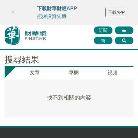
財華智庫網
FINTV
FINMETA
財華證券
媒體矩陣
下載財華財經APP
×
下載APP
智庫沙龍
聯絡我們
把握投資先機
訂閱
简
搜尋結果
文章
專欄
視頻
找不到相關的內容