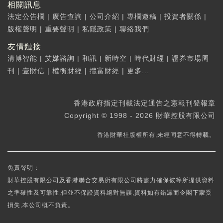
相關訊息
法定公告欄
|
廣告查詢
|
公司介紹
|
專欄邀稿
|
投資者關係
|
版權聲明
|
重要聲明
|
私隱政策
|
聯絡我們
友情鏈接
清博智能
|
艾媒諮詢
|
和訊
|
新時空
|
時代財經
|
證券市場周
刊
|
壹財信
|
權衡財經
|
攬富財經
|
更多...
香港政府指定刊載法定通告之憲報刊登報章
Copyright © 1998 - 2026 財華控股有限公司
香港財華社版權所有,未經同意不得轉載。
免責聲明：
財華控股有限公司及香港聯合交易所有限公司將盡力確保彼等所提供資料
之準確性及可靠性,但並不保證資料絕對無誤,資料如有錯漏而令閣下蒙受
損失,本公司概不負責。