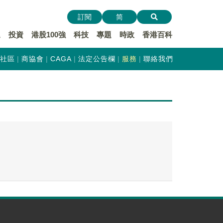
訂閱
简
遞
投資
港股100強
科技
專題
時政
香港百科
社區
商協會
CAGA
法定公告欄
服務
聯絡我們