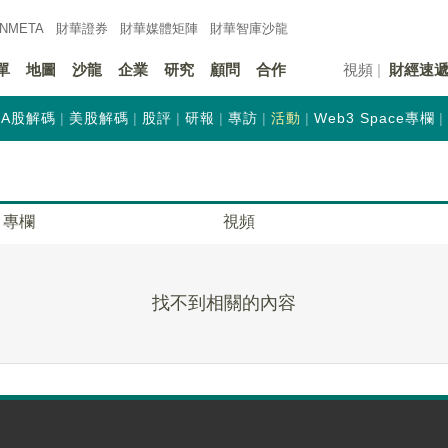
INMETA
財華證券
財華
媒體矩陣
財華
智庫沙龍
單
地圖
沙龍
企業
研究
顧問
合作
視頻
財經速
A股解碼
美股解碼
股評
研報
專訪
活動
Web3 Space專欄
專欄
視頻
找不到相關的內容