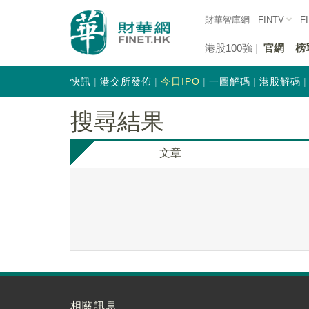
財華智庫網
FINTV
F
港股100強
官網
榜
快訊
港交所發佈
今日IPO
一圖解碼
港股解碼
搜尋結果
文章
相關訊息