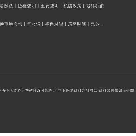
者關係
|
版權聲明
|
重要聲明
|
私隱政策
|
聯絡我們
券市場周刊
|
壹財信
|
權衡財經
|
攬富財經
|
更多...
所提供資料之準確性及可靠性,但並不保證資料絕對無誤,資料如有錯漏而令閣