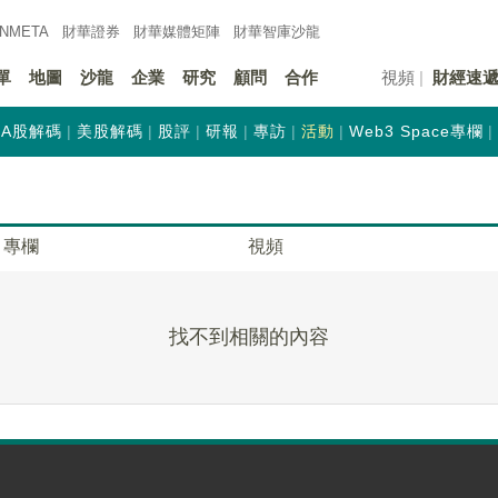
INMETA
財華證券
財華
媒體矩陣
財華
智庫沙龍
單
地圖
沙龍
企業
研究
顧問
合作
視頻
財經速
A股解碼
美股解碼
股評
研報
專訪
活動
Web3 Space專欄
專欄
視頻
找不到相關的內容