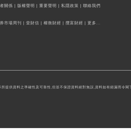
者關係
|
版權聲明
|
重要聲明
|
私隱政策
|
聯絡我們
券市場周刊
|
壹財信
|
權衡財經
|
攬富財經
|
更多...
所提供資料之準確性及可靠性,但並不保證資料絕對無誤,資料如有錯漏而令閣