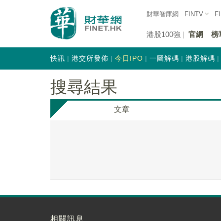
財華智庫網
FINTV
F
港股100強
官網
榜
快訊
港交所發佈
今日IPO
一圖解碼
港股解碼
搜尋結果
文章
相關訊息