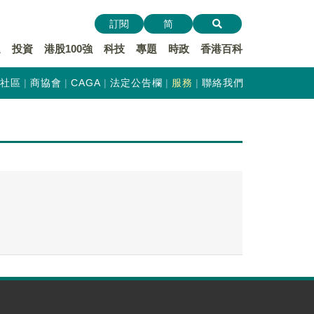
訂閱
简
遞
投資
港股100強
科技
專題
時政
香港百科
社區
商協會
CAGA
法定公告欄
服務
聯絡我們