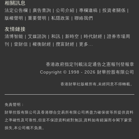
相關訊息
法定公告欄
|
廣告查詢
|
公司介紹
|
專欄邀稿
|
投資者關係
|
版權聲明
|
重要聲明
|
私隱政策
|
聯絡我們
友情鏈接
清博智能
|
艾媒諮詢
|
和訊
|
新時空
|
時代財經
|
證券市場周
刊
|
壹財信
|
權衡財經
|
攬富財經
|
更多...
香港政府指定刊載法定通告之憲報刊登報章
Copyright © 1998 - 2026 財華控股有限公司
香港財華社版權所有,未經同意不得轉載。
免責聲明：
財華控股有限公司及香港聯合交易所有限公司將盡力確保彼等所提供資料
之準確性及可靠性,但並不保證資料絕對無誤,資料如有錯漏而令閣下蒙受
損失,本公司概不負責。