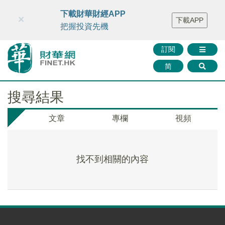
財華智庫網
FINTV
FINMETA
財華證券
媒體矩陣
下載財華財經APP
×
下載APP
智庫沙龍
聯絡我們
把握投資先機
訂閱
简
搜尋結果
文章
專欄
視頻
找不到相關的內容