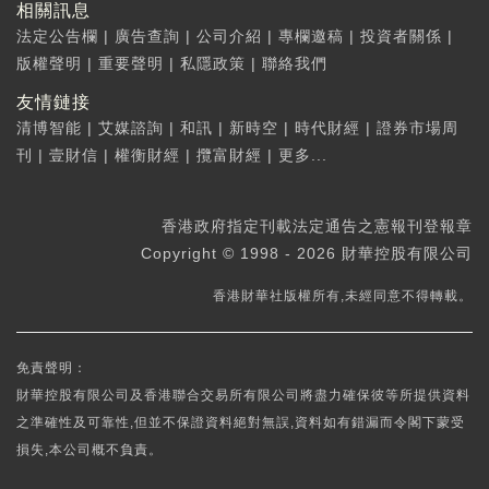
相關訊息
法定公告欄
|
廣告查詢
|
公司介紹
|
專欄邀稿
|
投資者關係
|
版權聲明
|
重要聲明
|
私隱政策
|
聯絡我們
友情鏈接
清博智能
|
艾媒諮詢
|
和訊
|
新時空
|
時代財經
|
證券市場周
刊
|
壹財信
|
權衡財經
|
攬富財經
|
更多...
香港政府指定刊載法定通告之憲報刊登報章
Copyright © 1998 - 2026 財華控股有限公司
香港財華社版權所有,未經同意不得轉載。
免責聲明：
財華控股有限公司及香港聯合交易所有限公司將盡力確保彼等所提供資料
之準確性及可靠性,但並不保證資料絕對無誤,資料如有錯漏而令閣下蒙受
損失,本公司概不負責。