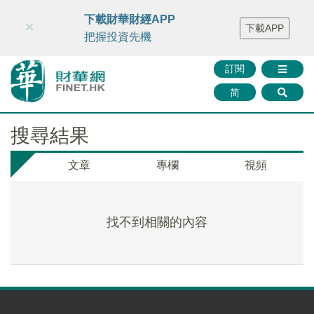
財華智庫網
FINTV
FINMETA
財華證券
媒體矩陣
下載財華財經APP
×
下載APP
智庫沙龍
聯絡我們
把握投資先機
訂閱
简
搜尋結果
文章
專欄
視頻
找不到相關的內容