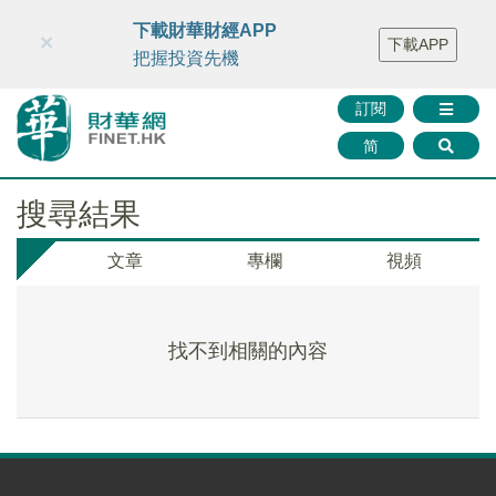
財華智庫網
FINTV
FINMETA
財華證券
媒體矩陣
下載財華財經APP
×
下載APP
智庫沙龍
聯絡我們
把握投資先機
訂閱
简
搜尋結果
文章
專欄
視頻
找不到相關的內容