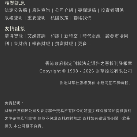
相關訊息
法定公告欄
|
廣告查詢
|
公司介紹
|
專欄邀稿
|
投資者關係
|
版權聲明
|
重要聲明
|
私隱政策
|
聯絡我們
友情鏈接
清博智能
|
艾媒諮詢
|
和訊
|
新時空
|
時代財經
|
證券市場周
刊
|
壹財信
|
權衡財經
|
攬富財經
|
更多...
香港政府指定刊載法定通告之憲報刊登報章
Copyright © 1998 - 2026 財華控股有限公司
香港財華社版權所有,未經同意不得轉載。
免責聲明：
財華控股有限公司及香港聯合交易所有限公司將盡力確保彼等所提供資料
之準確性及可靠性,但並不保證資料絕對無誤,資料如有錯漏而令閣下蒙受
損失,本公司概不負責。