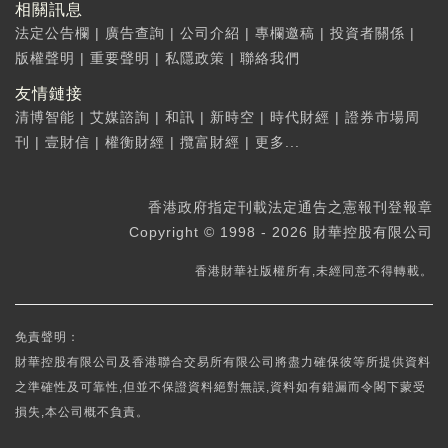
相關訊息
法定公告欄
|
廣告查詢
|
公司介紹
|
專欄邀稿
|
投資者關係
|
版權聲明
|
重要聲明
|
私隱政策
|
聯絡我們
友情鏈接
清博智能
|
艾媒諮詢
|
和訊
|
新時空
|
時代財經
|
證券市場周
刊
|
壹財信
|
權衡財經
|
攬富財經
|
更多...
香港政府指定刊載法定通告之憲報刊登報章
Copyright © 1998 - 2026 財華控股有限公司
香港財華社版權所有,未經同意不得轉載。
免責聲明：
財華控股有限公司及香港聯合交易所有限公司將盡力確保彼等所提供資料
之準確性及可靠性,但並不保證資料絕對無誤,資料如有錯漏而令閣下蒙受
損失,本公司概不負責。