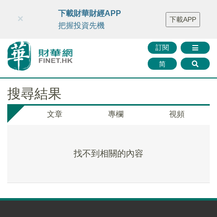
財華智庫網
FINTV
FINMETA
財華證券
媒體矩陣
下載財華財經APP
×
下載APP
智庫沙龍
聯絡我們
把握投資先機
訂閱
简
搜尋結果
文章
專欄
視頻
找不到相關的內容