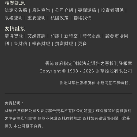
相關訊息
法定公告欄
|
廣告查詢
|
公司介紹
|
專欄邀稿
|
投資者關係
|
版權聲明
|
重要聲明
|
私隱政策
|
聯絡我們
友情鏈接
清博智能
|
艾媒諮詢
|
和訊
|
新時空
|
時代財經
|
證券市場周
刊
|
壹財信
|
權衡財經
|
攬富財經
|
更多...
香港政府指定刊載法定通告之憲報刊登報章
Copyright © 1998 - 2026 財華控股有限公司
香港財華社版權所有,未經同意不得轉載。
免責聲明：
財華控股有限公司及香港聯合交易所有限公司將盡力確保彼等所提供資料
之準確性及可靠性,但並不保證資料絕對無誤,資料如有錯漏而令閣下蒙受
損失,本公司概不負責。