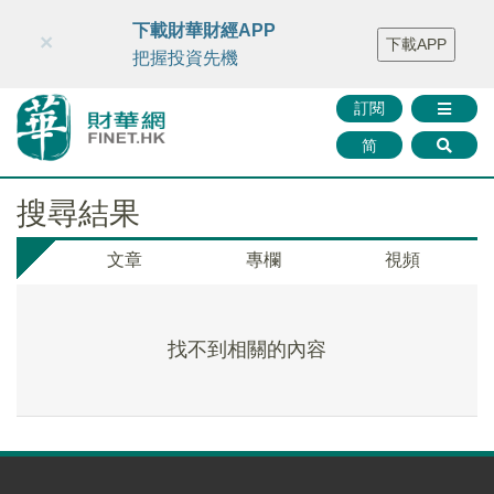
財華智庫網
FINTV
FINMETA
財華證券
媒體矩陣
下載財華財經APP
×
下載APP
智庫沙龍
聯絡我們
把握投資先機
訂閱
简
搜尋結果
文章
專欄
視頻
找不到相關的內容