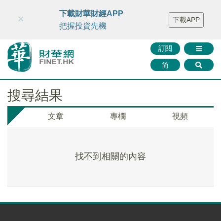
財華智庫網
FINTV
FINMETA
財華證券
媒體矩陣
下載財華財經APP
×
下載APP
智庫沙龍
聯絡我們
把握投資先機
訂閱
简
搜尋結果
文章
專欄
視頻
找不到相關的內容