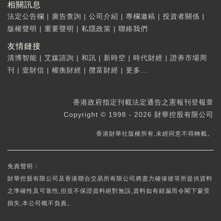
相關訊息
法定公告欄
|
廣告查詢
|
公司介紹
|
專欄邀稿
|
投資者關係
|
版權聲明
|
重要聲明
|
私隱政策
|
聯絡我們
友情鏈接
清博智能
|
艾媒諮詢
|
和訊
|
新時空
|
時代財經
|
證券市場周
刊
|
壹財信
|
權衡財經
|
攬富財經
|
更多...
香港政府指定刊載法定通告之憲報刊登報章
Copyright © 1998 - 2026 財華控股有限公司
香港財華社版權所有,未經同意不得轉載。
免責聲明：
財華控股有限公司及香港聯合交易所有限公司將盡力確保彼等所提供資料
之準確性及可靠性,但並不保證資料絕對無誤,資料如有錯漏而令閣下蒙受
損失,本公司概不負責。