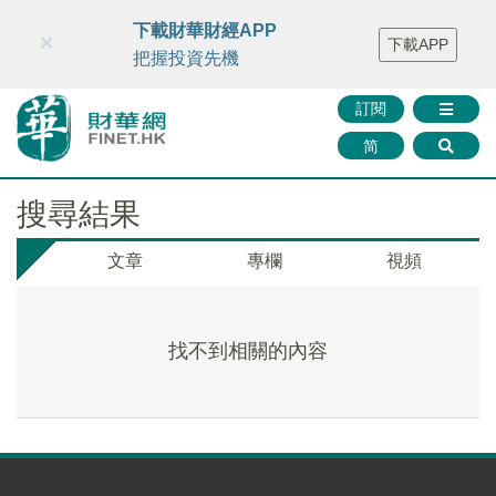
財華智庫網
FINTV
FINMETA
財華證券
媒體矩陣
下載財華財經APP
×
下載APP
智庫沙龍
聯絡我們
把握投資先機
訂閱
简
搜尋結果
文章
專欄
視頻
找不到相關的內容