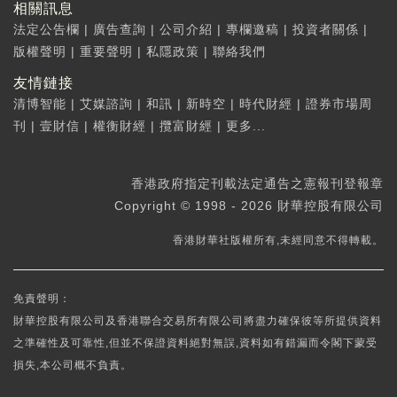
相關訊息
法定公告欄
|
廣告查詢
|
公司介紹
|
專欄邀稿
|
投資者關係
|
版權聲明
|
重要聲明
|
私隱政策
|
聯絡我們
友情鏈接
清博智能
|
艾媒諮詢
|
和訊
|
新時空
|
時代財經
|
證券市場周
刊
|
壹財信
|
權衡財經
|
攬富財經
|
更多...
香港政府指定刊載法定通告之憲報刊登報章
Copyright © 1998 - 2026 財華控股有限公司
香港財華社版權所有,未經同意不得轉載。
免責聲明：
財華控股有限公司及香港聯合交易所有限公司將盡力確保彼等所提供資料
之準確性及可靠性,但並不保證資料絕對無誤,資料如有錯漏而令閣下蒙受
損失,本公司概不負責。