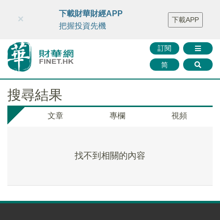
財華智庫網
FINTV
FINMETA
財華證券
媒體矩陣
下載財華財經APP
×
下載APP
智庫沙龍
聯絡我們
把握投資先機
訂閱
简
搜尋結果
文章
專欄
視頻
找不到相關的內容