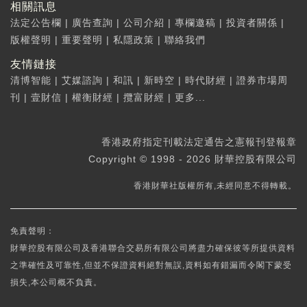
相關訊息
法定公告欄
|
廣告查詢
|
公司介紹
|
專欄邀稿
|
投資者關係
|
版權聲明
|
重要聲明
|
私隱政策
|
聯絡我們
友情鏈接
清博智能
|
艾媒諮詢
|
和訊
|
新時空
|
時代財經
|
證券市場周
刊
|
壹財信
|
權衡財經
|
攬富財經
|
更多...
香港政府指定刊載法定通告之憲報刊登報章
Copyright © 1998 - 2026 財華控股有限公司
香港財華社版權所有,未經同意不得轉載。
免責聲明：
財華控股有限公司及香港聯合交易所有限公司將盡力確保彼等所提供資料
之準確性及可靠性,但並不保證資料絕對無誤,資料如有錯漏而令閣下蒙受
損失,本公司概不負責。