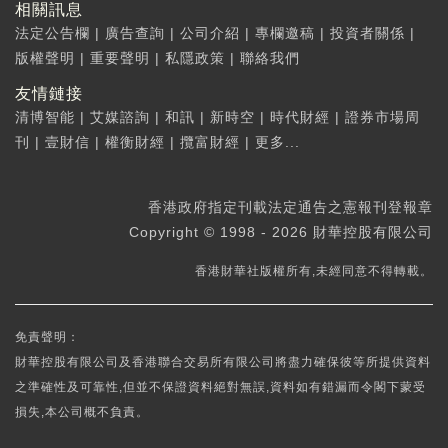
相關訊息
法定公告欄
|
廣告查詢
|
公司介紹
|
專欄邀稿
|
投資者關係
|
版權聲明
|
重要聲明
|
私隱政策
|
聯絡我們
友情鏈接
清博智能
|
艾媒諮詢
|
和訊
|
新時空
|
時代財經
|
證券市場周
刊
|
壹財信
|
權衡財經
|
攬富財經
|
更多...
香港政府指定刊載法定通告之憲報刊登報章
Copyright © 1998 - 2026 財華控股有限公司
香港財華社版權所有,未經同意不得轉載。
免責聲明：
財華控股有限公司及香港聯合交易所有限公司將盡力確保彼等所提供資料
之準確性及可靠性,但並不保證資料絕對無誤,資料如有錯漏而令閣下蒙受
損失,本公司概不負責。