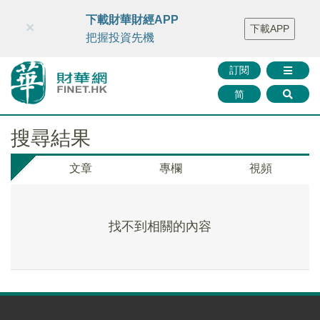
財華智庫網
FINTV
FINMETA
財華證券
媒體矩陣
下載財華財經APP
×
下載APP
智庫沙龍
聯絡我們
把握投資先機
訂閱
简
搜尋結果
文章
專欄
視頻
找不到相關的內容