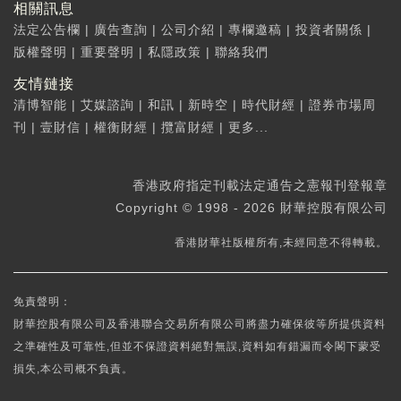
相關訊息
法定公告欄
|
廣告查詢
|
公司介紹
|
專欄邀稿
|
投資者關係
|
版權聲明
|
重要聲明
|
私隱政策
|
聯絡我們
友情鏈接
清博智能
|
艾媒諮詢
|
和訊
|
新時空
|
時代財經
|
證券市場周
刊
|
壹財信
|
權衡財經
|
攬富財經
|
更多...
香港政府指定刊載法定通告之憲報刊登報章
Copyright © 1998 - 2026 財華控股有限公司
香港財華社版權所有,未經同意不得轉載。
免責聲明：
財華控股有限公司及香港聯合交易所有限公司將盡力確保彼等所提供資料
之準確性及可靠性,但並不保證資料絕對無誤,資料如有錯漏而令閣下蒙受
損失,本公司概不負責。