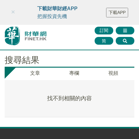
財華智庫網
FINTV
FINMETA
財華證券
媒體矩陣
下載財華財經APP
×
下載APP
智庫沙龍
聯絡我們
把握投資先機
訂閱
简
搜尋結果
文章
專欄
視頻
找不到相關的內容