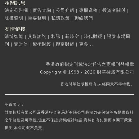
相關訊息
法定公告欄
|
廣告查詢
|
公司介紹
|
專欄邀稿
|
投資者關係
|
版權聲明
|
重要聲明
|
私隱政策
|
聯絡我們
友情鏈接
清博智能
|
艾媒諮詢
|
和訊
|
新時空
|
時代財經
|
證券市場周
刊
|
壹財信
|
權衡財經
|
攬富財經
|
更多...
香港政府指定刊載法定通告之憲報刊登報章
Copyright © 1998 - 2026 財華控股有限公司
香港財華社版權所有,未經同意不得轉載。
免責聲明：
財華控股有限公司及香港聯合交易所有限公司將盡力確保彼等所提供資料
之準確性及可靠性,但並不保證資料絕對無誤,資料如有錯漏而令閣下蒙受
損失,本公司概不負責。