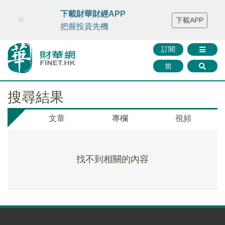
財華智庫網
FINTV
FINMETA
財華證券
媒體矩陣
下載財華財經APP
×
下載APP
智庫沙龍
聯絡我們
把握投資先機
訂閱
简
搜尋結果
文章
專欄
視頻
找不到相關的內容