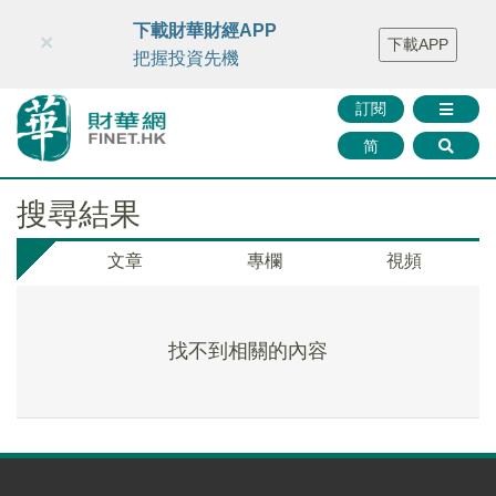
財華智庫網
FINTV
FINMETA
財華證券
媒體矩陣
下載財華財經APP
×
下載APP
智庫沙龍
聯絡我們
把握投資先機
訂閱
简
搜尋結果
文章
專欄
視頻
找不到相關的內容