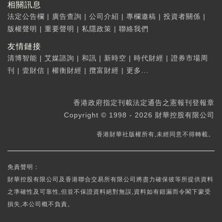
相關訊息
法定公告欄
|
廣告查詢
|
公司介紹
|
專欄邀稿
|
投資者關係
|
版權聲明
|
重要聲明
|
私隱政策
|
聯絡我們
友情鏈接
清博智能
|
艾媒諮詢
|
和訊
|
新時空
|
時代財經
|
證券市場周
刊
|
壹財信
|
權衡財經
|
攬富財經
|
更多...
香港政府指定刊載法定通告之憲報刊登報章
Copyright © 1998 - 2026 財華控股有限公司
香港財華社版權所有,未經同意不得轉載。
免責聲明：
財華控股有限公司及香港聯合交易所有限公司將盡力確保彼等所提供資料
之準確性及可靠性,但並不保證資料絕對無誤,資料如有錯漏而令閣下蒙受
損失,本公司概不負責。