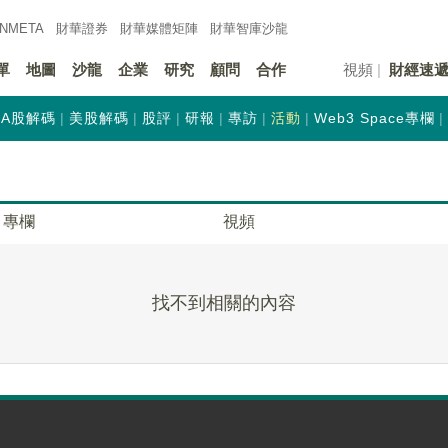
INMETA
財華證券
財華
媒體矩陣
財華
智庫沙龍
單
地圖
沙龍
企業
研究
顧問
合作
視頻
財經速
A股解碼
美股解碼
股評
研報
專訪
活動
Web3 Space專欄
專欄
視頻
找不到相關的內容