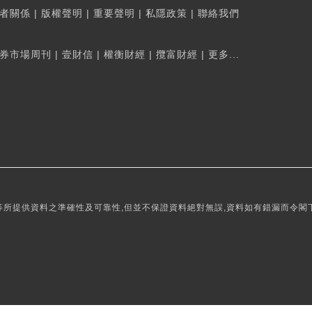
者關係
|
版權聲明
|
重要聲明
|
私隱政策
|
聯絡我們
券市場周刊
|
壹財信
|
權衡財經
|
攬富財經
|
更多...
所提供資料之準確性及可靠性,但並不保證資料絕對無誤,資料如有錯漏而令閣