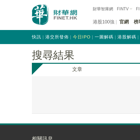
財華智庫網
FINTV
F
港股100強
官網
榜
快訊
港交所發佈
今日IPO
一圖解碼
港股解碼
搜尋結果
文章
相關訊息