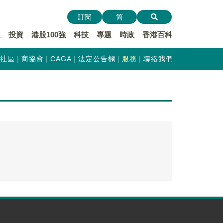
訂閱
简
遞
投資
港股100強
科技
專題
時政
香港百科
社區
商協會
CAGA
法定公告欄
服務
聯絡我們