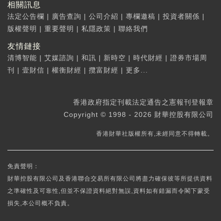
相關訊息
法定公告欄
|
廣告查詢
|
公司介紹
|
專欄邀稿
|
投資者關係
|
版權聲明
|
重要聲明
|
私隱政策
|
聯絡我們
友情鏈接
清博智能
|
艾媒諮詢
|
和訊
|
新時空
|
時代財經
|
證券市場周
刊
|
壹財信
|
權衡財經
|
攬富財經
|
更多...
香港政府指定刊載法定通告之憲報刊登報章
Copyright © 1998 - 2026 財華控股有限公司
香港財華社版權所有,未經同意不得轉載。
免責聲明：
財華控股有限公司及香港聯合交易所有限公司將盡力確保彼等所提供資料
之準確性及可靠性,但並不保證資料絕對無誤,資料如有錯漏而令閣下蒙受
損失,本公司概不負責。