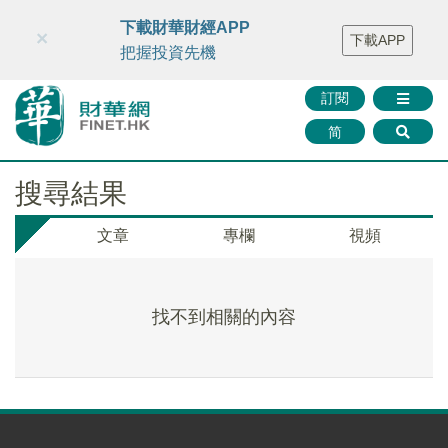
財華智庫網
FINTV
FINMETA
財華證券
媒體矩陣
下載財華財經APP
×
下載APP
智庫沙龍
聯絡我們
把握投資先機
訂閱
简
搜尋結果
文章
專欄
視頻
找不到相關的內容