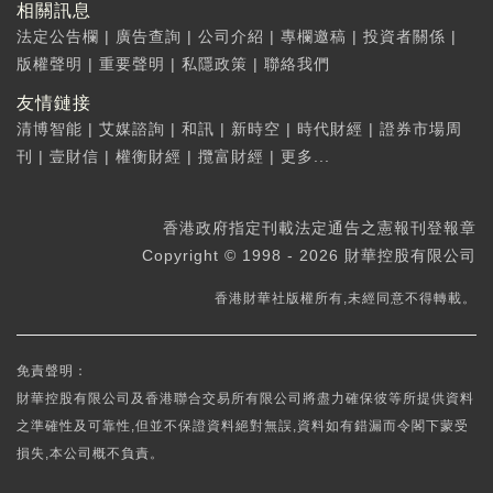
相關訊息
法定公告欄
|
廣告查詢
|
公司介紹
|
專欄邀稿
|
投資者關係
|
版權聲明
|
重要聲明
|
私隱政策
|
聯絡我們
友情鏈接
清博智能
|
艾媒諮詢
|
和訊
|
新時空
|
時代財經
|
證券市場周
刊
|
壹財信
|
權衡財經
|
攬富財經
|
更多...
香港政府指定刊載法定通告之憲報刊登報章
Copyright © 1998 - 2026 財華控股有限公司
香港財華社版權所有,未經同意不得轉載。
免責聲明：
財華控股有限公司及香港聯合交易所有限公司將盡力確保彼等所提供資料
之準確性及可靠性,但並不保證資料絕對無誤,資料如有錯漏而令閣下蒙受
損失,本公司概不負責。