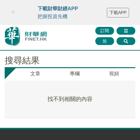
財華智庫網
FINTV
FINMETA
財華證券
媒體矩陣
下載財華財經APP
×
下載APP
智庫沙龍
聯絡我們
把握投資先機
訂閱
简
搜尋結果
文章
專欄
視頻
找不到相關的內容