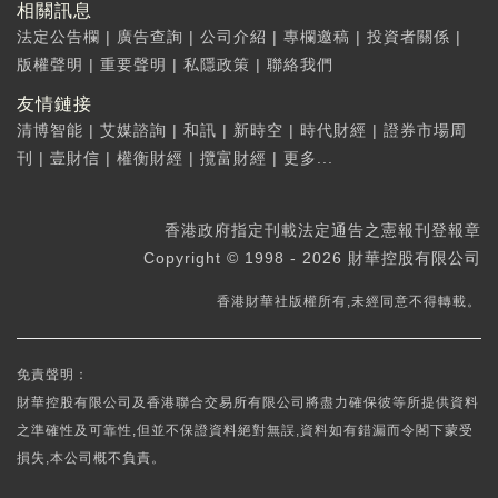
相關訊息
法定公告欄
|
廣告查詢
|
公司介紹
|
專欄邀稿
|
投資者關係
|
版權聲明
|
重要聲明
|
私隱政策
|
聯絡我們
友情鏈接
清博智能
|
艾媒諮詢
|
和訊
|
新時空
|
時代財經
|
證券市場周
刊
|
壹財信
|
權衡財經
|
攬富財經
|
更多...
香港政府指定刊載法定通告之憲報刊登報章
Copyright © 1998 - 2026 財華控股有限公司
香港財華社版權所有,未經同意不得轉載。
免責聲明：
財華控股有限公司及香港聯合交易所有限公司將盡力確保彼等所提供資料
之準確性及可靠性,但並不保證資料絕對無誤,資料如有錯漏而令閣下蒙受
損失,本公司概不負責。