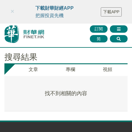
財華智庫網
FINTV
FINMETA
財華證券
媒體矩陣
下載財華財經APP
×
下載APP
智庫沙龍
聯絡我們
把握投資先機
訂閱
简
搜尋結果
文章
專欄
視頻
找不到相關的內容