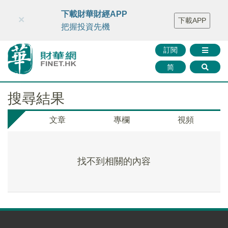
財華智庫網
FINTV
FINMETA
財華證券
媒體矩陣
下載財華財經APP
×
下載APP
智庫沙龍
聯絡我們
把握投資先機
訂閱
简
搜尋結果
文章
專欄
視頻
找不到相關的內容