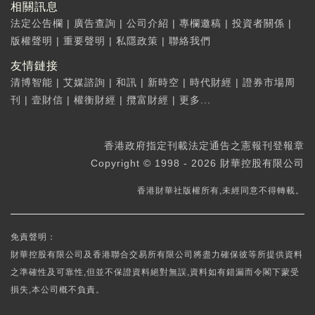
相關訊息
法定公告欄
|
廣告查詢
|
公司介紹
|
專欄邀稿
|
投資者關係
|
版權聲明
|
重要聲明
|
私隱政策
|
聯絡我們
友情鏈接
清博智能
|
艾媒諮詢
|
和訊
|
新時空
|
時代財經
|
證券市場周
刊
|
壹財信
|
權衡財經
|
攬富財經
|
更多...
香港政府指定刊載法定通告之憲報刊登報章
Copyright © 1998 - 2026 財華控股有限公司
香港財華社版權所有,未經同意不得轉載。
免責聲明：
財華控股有限公司及香港聯合交易所有限公司將盡力確保彼等所提供資料
之準確性及可靠性,但並不保證資料絕對無誤,資料如有錯漏而令閣下蒙受
損失,本公司概不負責。