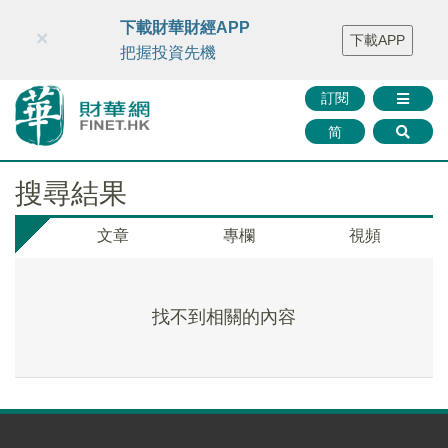
財華智庫網
FINTV
FINMETA
財華證券
媒體矩陣
下載財華財經APP
×
下載APP
智庫沙龍
聯絡我們
把握投資先機
訂閱
简
搜尋結果
文章
專欄
視頻
找不到相關的內容