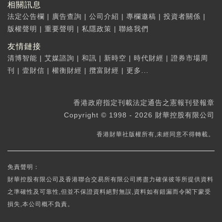
相關訊息
法定公告欄
|
廣告查詢
|
公司介紹
|
專欄邀稿
|
投資者關係
|
版權聲明
|
重要聲明
|
私隱政策
|
聯絡我們
友情鏈接
清博智能
|
艾媒諮詢
|
和訊
|
新時空
|
時代財經
|
證券市場周
刊
|
壹財信
|
權衡財經
|
攬富財經
|
更多...
香港政府指定刊載法定通告之憲報刊登報章
Copyright © 1998 - 2026 財華控股有限公司
香港財華社版權所有,未經同意不得轉載。
免責聲明：
財華控股有限公司及香港聯合交易所有限公司將盡力確保彼等所提供資料
之準確性及可靠性,但並不保證資料絕對無誤,資料如有錯漏而令閣下蒙受
損失,本公司概不負責。