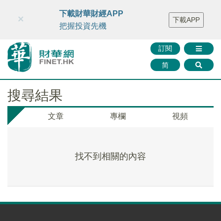
財華智庫網
FINTV
FINMETA
財華證券
媒體矩陣
下載財華財經APP
×
下載APP
智庫沙龍
聯絡我們
把握投資先機
訂閱
简
搜尋結果
文章
專欄
視頻
找不到相關的內容