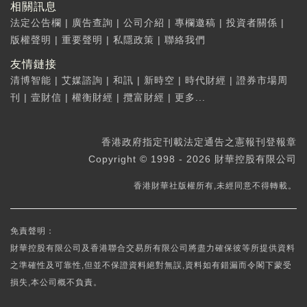
相關訊息
法定公告欄
|
廣告查詢
|
公司介紹
|
專欄邀稿
|
投資者關係
|
版權聲明
|
重要聲明
|
私隱政策
|
聯絡我們
友情鏈接
清博智能
|
艾媒諮詢
|
和訊
|
新時空
|
時代財經
|
證券市場周
刊
|
壹財信
|
權衡財經
|
攬富財經
|
更多...
香港政府指定刊載法定通告之憲報刊登報章
Copyright © 1998 - 2026 財華控股有限公司
香港財華社版權所有,未經同意不得轉載。
免責聲明：
財華控股有限公司及香港聯合交易所有限公司將盡力確保彼等所提供資料
之準確性及可靠性,但並不保證資料絕對無誤,資料如有錯漏而令閣下蒙受
損失,本公司概不負責。