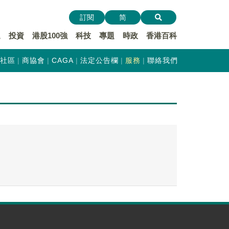
訂閱
简
遞
投資
港股100強
科技
專題
時政
香港百科
社區
商協會
CAGA
法定公告欄
服務
聯絡我們