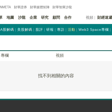
INMETA
財華證券
財華
媒體矩陣
財華
智庫沙龍
單
地圖
沙龍
企業
研究
顧問
合作
視頻
財經速
A股解碼
美股解碼
股評
研報
專訪
活動
Web3 Space專欄
專欄
視頻
找不到相關的內容