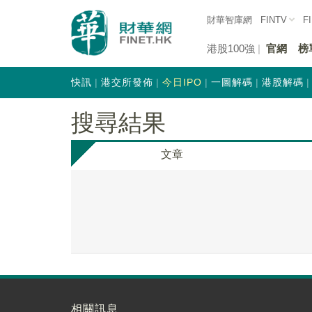
財華智庫網
FINTV
F
港股100強
官網
榜
快訊
港交所發佈
今日IPO
一圖解碼
港股解碼
搜尋結果
文章
相關訊息