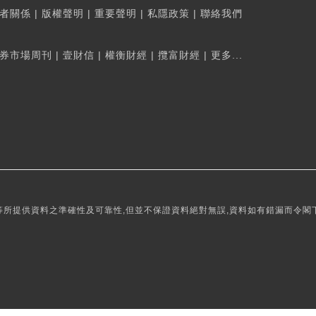
者關係
|
版權聲明
|
重要聲明
|
私隱政策
|
聯絡我們
券市場周刊
|
壹財信
|
權衡財經
|
攬富財經
|
更多...
所提供資料之準確性及可靠性,但並不保證資料絕對無誤,資料如有錯漏而令閣