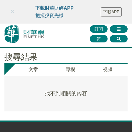
財華智庫網
FINTV
FINMETA
財華證券
媒體矩陣
下載財華財經APP
×
下載APP
智庫沙龍
聯絡我們
把握投資先機
訂閱
简
搜尋結果
文章
專欄
視頻
找不到相關的內容