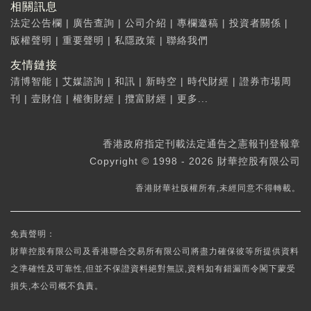
相關訊息
法定公告欄
|
廣告查詢
|
公司介紹
|
專欄邀稿
|
投資者關係
|
版權聲明
|
重要聲明
|
私隱政策
|
聯絡我們
友情鏈接
清博智能
|
艾媒諮詢
|
和訊
|
新時空
|
時代財經
|
證券市場周
刊
|
壹財信
|
權衡財經
|
攬富財經
|
更多...
香港政府指定刊載法定通告之憲報刊登報章
Copyright © 1998 - 2026 財華控股有限公司
香港財華社版權所有,未經同意不得轉載。
免責聲明：
財華控股有限公司及香港聯合交易所有限公司將盡力確保彼等所提供資料
之準確性及可靠性,但並不保證資料絕對無誤,資料如有錯漏而令閣下蒙受
損失,本公司概不負責。