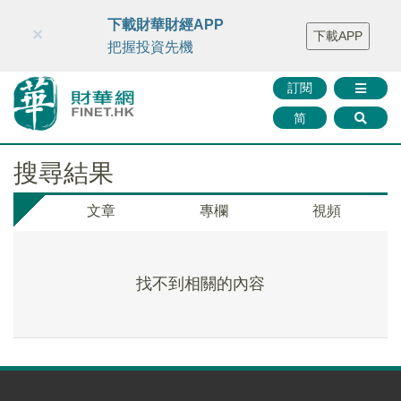
財華智庫網
FINTV
FINMETA
財華證券
媒體矩陣
下載財華財經APP
×
下載APP
智庫沙龍
聯絡我們
把握投資先機
訂閱
简
搜尋結果
文章
專欄
視頻
找不到相關的內容