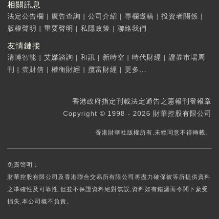
相關訊息
法定公告欄
|
廣告查詢
|
公司介紹
|
專欄邀稿
|
投資者關係
|
版權聲明
|
重要聲明
|
私隱政策
|
聯絡我們
友情鏈接
清博智能
|
艾媒諮詢
|
和訊
|
新時空
|
時代財經
|
證券市場周
刊
|
壹財信
|
權衡財經
|
攬富財經
|
更多...
香港政府指定刊載法定通告之憲報刊登報章
Copyright © 1998 - 2026 財華控股有限公司
香港財華社版權所有,未經同意不得轉載。
免責聲明：
財華控股有限公司及香港聯合交易所有限公司將盡力確保彼等所提供資料
之準確性及可靠性,但並不保證資料絕對無誤,資料如有錯漏而令閣下蒙受
損失,本公司概不負責。