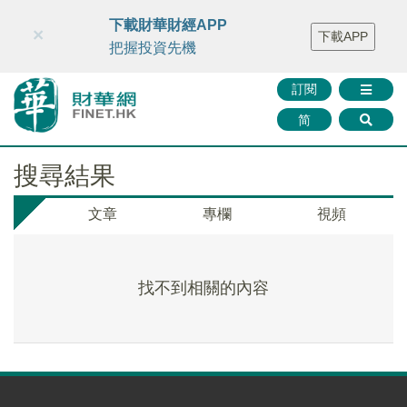
財華智庫網
FINTV
FINMETA
財華證券
媒體矩陣
下載財華財經APP
×
下載APP
智庫沙龍
聯絡我們
把握投資先機
訂閱
简
搜尋結果
文章
專欄
視頻
找不到相關的內容