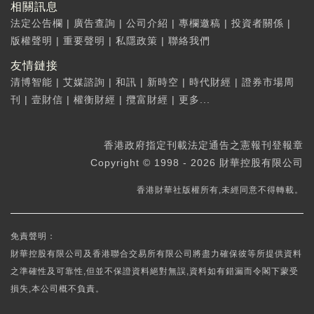
相關訊息
法定公告欄
|
廣告查詢
|
公司介紹
|
專欄邀稿
|
投資者關係
|
版權聲明
|
重要聲明
|
私隱政策
|
聯絡我們
友情鏈接
清博智能
|
艾媒諮詢
|
和訊
|
新時空
|
時代財經
|
證券市場周
刊
|
壹財信
|
權衡財經
|
攬富財經
|
更多...
香港政府指定刊載法定通告之憲報刊登報章
Copyright © 1998 - 2026 財華控股有限公司
香港財華社版權所有,未經同意不得轉載。
免責聲明：
財華控股有限公司及香港聯合交易所有限公司將盡力確保彼等所提供資料
之準確性及可靠性,但並不保證資料絕對無誤,資料如有錯漏而令閣下蒙受
損失,本公司概不負責。