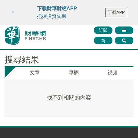
財華智庫網
FINTV
FINMETA
財華證券
媒體矩陣
下載財華財經APP
×
下載APP
智庫沙龍
聯絡我們
把握投資先機
訂閱
简
搜尋結果
文章
專欄
視頻
找不到相關的內容