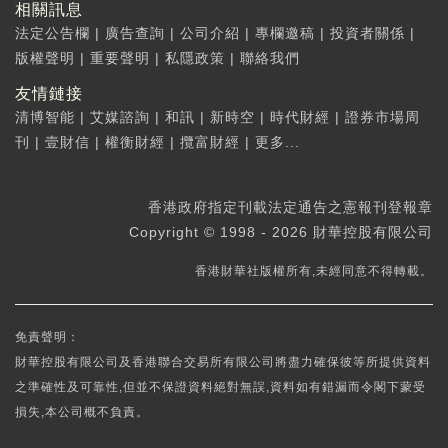
相關訊息
法定公告欄
|
廣告查詢
|
公司介紹
|
專欄邀稿
|
投資者關係
|
版權聲明
|
重要聲明
|
私隱政策
|
聯絡我們
友情鏈接
清博智能
|
艾媒諮詢
|
和訊
|
新時空
|
時代財經
|
證券市場周
刊
|
壹財信
|
權衡財經
|
攬富財經
|
更多...
香港政府指定刊載法定通告之憲報刊登報章
Copyright © 1998 - 2026 財華控股有限公司
香港財華社版權所有,未經同意不得轉載。
免責聲明：
財華控股有限公司及香港聯合交易所有限公司將盡力確保彼等所提供資料
之準確性及可靠性,但並不保證資料絕對無誤,資料如有錯漏而令閣下蒙受
損失,本公司概不負責。