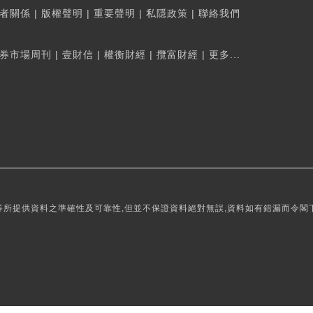
者關係
|
版權聲明
|
重要聲明
|
私隱政策
|
聯絡我們
券市場周刊
|
壹財信
|
權衡財經
|
攬富財經
|
更多...
所提供資料之準確性及可靠性,但並不保證資料絕對無誤,資料如有錯漏而令閣