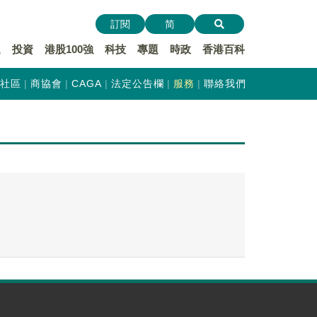
訂閱
简
遞
投資
港股100強
科技
專題
時政
香港百科
社區
商協會
CAGA
法定公告欄
服務
聯絡我們