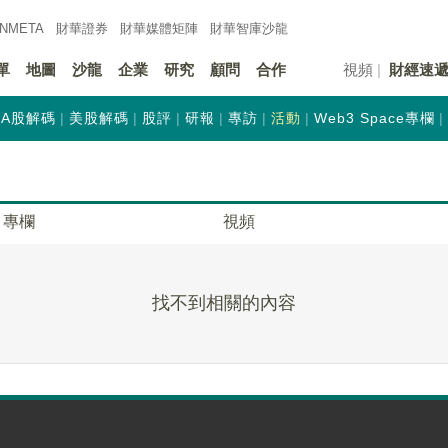
INMETA
財華證券
財華
媒體矩陣
財華
智庫沙龍
單
地圖
沙龍
企業
研究
顧問
合作
視頻
財經速
A股解碼
美股解碼
股評
研報
專訪
活動
Web3 Space專欄
專欄
視頻
找不到相關的內容