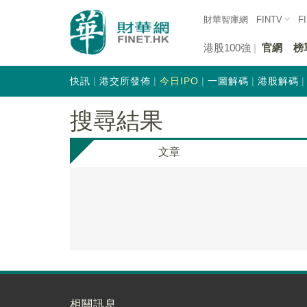
財華智庫網
FINTV
F
港股100強
官網
榜
快訊
港交所發佈
今日IPO
一圖解碼
港股解碼
搜尋結果
文章
相關訊息